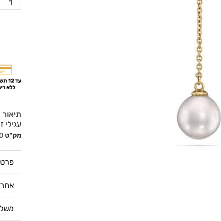
תיאור
עגילי זהב 
מק"ט
0
פרטי
אחרי
משלו