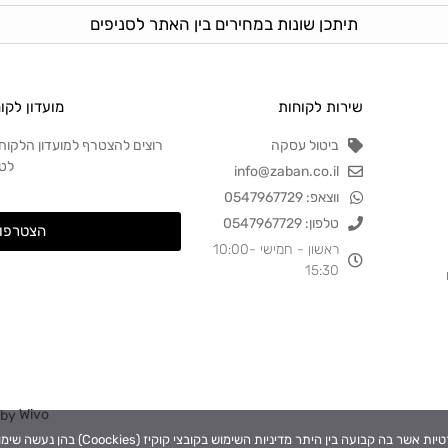
תיתכן שונות במחירים בין האתר לסניפים
שירות לקוחות
מועדון לקו
ביטול עסקה
רוצים להצטרף למועדון הלקוח
לט
info@zaban.co.il
ווצאפ: 0547967729
טלפון: 0547967729
הצטרפות
ראשון - חמישי 10:00-
15:30
 by
Wivo
דיניות השימוש בקובצי קוקיז (Coockies) בהן נעשה שימוש לצרכי תפעול, ניתוח ושיווק