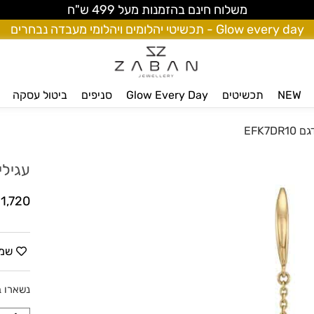
משלוח חינם בהזמנות מעל 499 ש"ח
Glow every day - תכשיטי יהלומים ויהלומי מעבדה נבחרים
NEW
תכשיטים
Glow Every Day
סניפים
ביטול עסקה
EFK7D
עגילי ז
1,720
שמו
נשארו ב