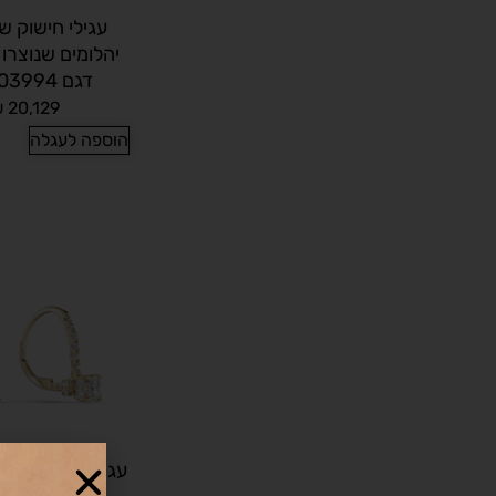
עגילי חישוק ש
יהלומים שנוצרו
דגם HP403994
₪
20,129
הוספה לעגלה
עגילי יהלום שנו