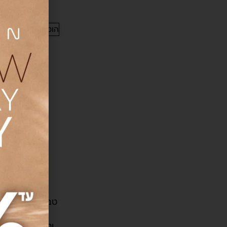
דגם HP404006
190
₪
7,570
הוספה לעגלה
טבעת זהב משובצ
מעבדה בצורת 
וטיפות דגם RN434819