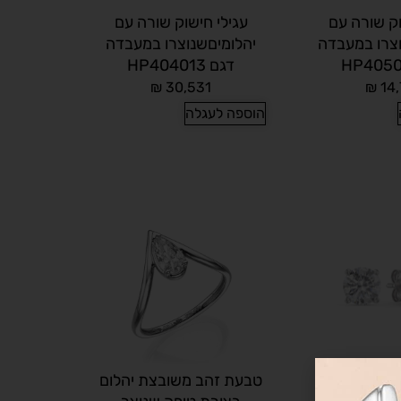
וק שורה עם
עגילי חישוק שורה עם
וצרו במעבדה
יהלומיםשנוצרו במעבדה
דגם HP404013
₪
30,531
₪
14,
הוספה לעגלה
עגילי סוליטר 2 קראט
טבעת זהב משובצת יהלום