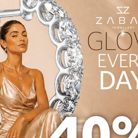
בשיבוץ יהלומים שנוצרו
בשיבוץ יהל
מעבדה דגם EDSOL050
מעבדה דגם DSOL100
₪
4,
102
₪
2,550
הוספה לעגלה
הוספה לעגלה
ת יהלום
טבעת זהב משובצת יהלום
טבעת זהב מש
בגטים
מעבדה בצורת טיפה דגם
מעבדה בצו
RN434825
דגם RN434832