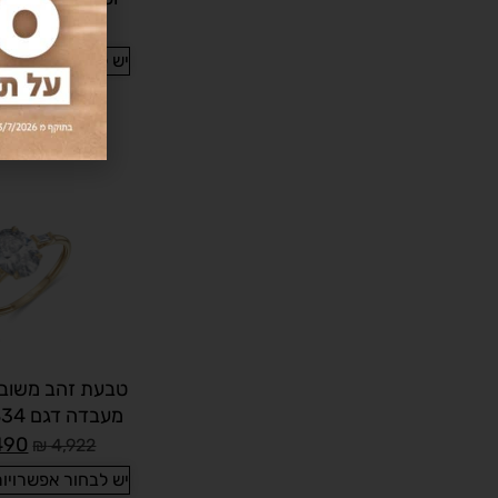
490
₪
7,025
יש לבחור אפשרויו
טבעת זהב משובצ
מעבדה דגם RN434834
490
₪
4,922
יש לבחור אפשרויו