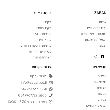
בתכשיטי צבאן ZABAN תוכלי למצוא צמידי יהלומים
מיוחדים וייחודיים בשבילך.
ZABAN
רכישה באתר
כל התכשיטים שלנו מעוצבים באופן אופנתי וטרנדי
אודות
תקנון
במיוחד לצד איכות בלתי מתפשרת.
רשימת סניפים
תקנון מועדון
התכשיטים שלנו הם בעלי תו תקן של מכון התקנים
תקנון מבצעים מלא
מדיניות פרטיות
הישראלי, ומשלבים סגנון קלאסי יחד עם מודרני ליצירה
שאלות ותשובות
מדריך מידות
של מראה אותנטי וייחודי לכל אישה.
בלוג
מדיניות החלפת והחזרת
משלוחים והחזרות
הצהרת נגישות
תכשיטים
שירות לקוחות
עגילים
ביטול עסקה
שרשראות
info@zaban.co.il
תליונים
ווצאפ: 0547967729
טבעות
טלפון: 0547967729
צמידים
ראשון - חמישי 10:00-15:30
תכשיטי יהלומים