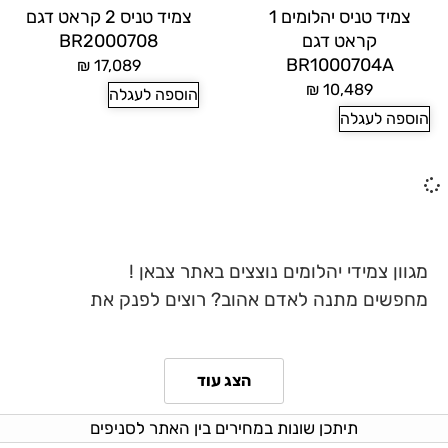
צמיד טניס יהלומים 1
צמיד טניס 2 קראט דגם
קראט דגם
BR2000708
BR1000704A
₪
17,089
₪
10,489
הוספה לעגלה
הוספה לעגלה
מגוון צמידי יהלומים נוצצים באתר צבאן !
מחפשים מתנה לאדם אהוב? רוצים לפנק את
עצמכם?
בקטלוג צמידי יהלומים באתר צבאן תוכלו לבחור מבין
הצג עוד
מגוון עשיר של
צמידים
יפיפיים.
צמיד זהב משובץ יהלומים או
צמיד טניס יהלומים
2
תיתכן שונות במחירים בין האתר לסניפים
קראט,