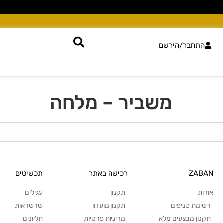
התחבר/הירשם
משביר – מלחה
ZABAN
רכישה באתר
תכשיטים
אודות
תקנון
עגילים
רשימת סניפים
תקנון מועדון
שרשראות
תקנון מבצעים מלא
מדיניות פרטיות
תליונים